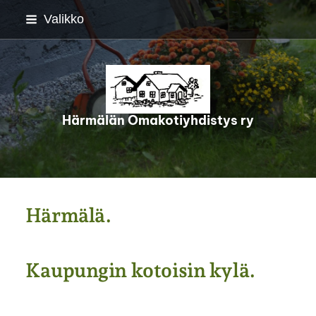
Siirry
Valikko
sivun
sisältöön
Härmälän Omakotiyhdistys ry
Härmälä.
Kaupungin kotoisin kylä.