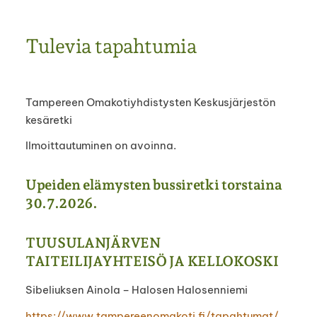
Tulevia tapahtumia
Tampereen Omakotiyhdistysten Keskusjärjestön
kesäretki
Ilmoittautuminen on avoinna.
Upeiden elämysten bussiretki torstaina
30.7.2026.
TUUSULANJÄRVEN
TAITEILIJAYHTEISÖ JA KELLOKOSKI
Sibeliuksen Ainola – Halosen Halosenniemi
https://www.tampereenomakoti.fi/tapahtumat/