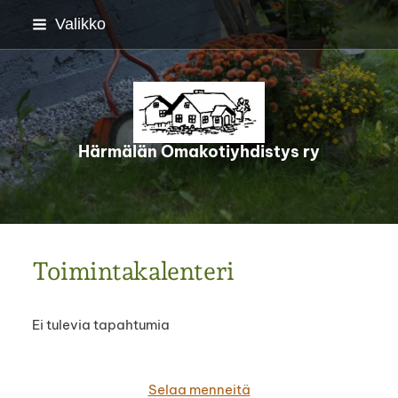
Siirry
Valikko
sivun
sisältöön
Härmälän Omakotiyhdistys ry
Toimintakalenteri
Ei tulevia tapahtumia
Selaa menneitä