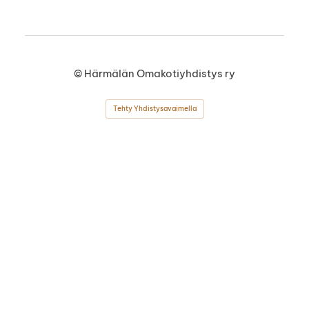
©
Härmälän Omakotiyhdistys ry
Tehty Yhdistysavaimella